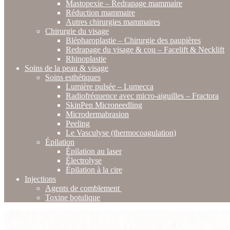
Mastopexie – Redrapage mammaire
Réduction mammaire
Autres chirurgies mammaires
Chirurgie du visage
Blépharoplastie – Chirurgie des paupières
Redrapage du visage & cou – Facelift & Necklift
Rhinoplastie
Soins de la peau & visage
Soins esthétiques
Lumière pulsée – Lumecca
Radiofréquence avec micro-aiguilles – Fractora
SkinPen Microneedling
Microdermabrasion
Peeling
Le Vasculyse (thermocoagulation)
Épilation
Épilation au laser
Électrolyse
Épilation à la cire
Injections
Agents de comblement
Toxine botulique