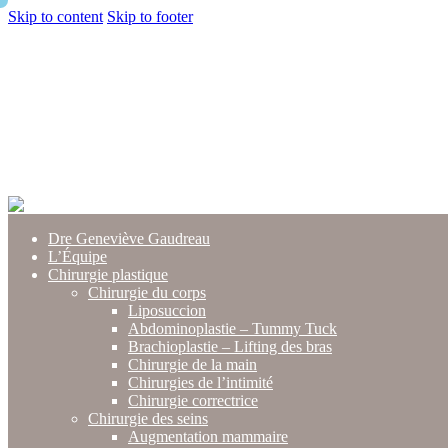
Skip to content
Skip to footer
Close
Dre Geneviève Gaudreau
L’Équipe
Chirurgie plastique
Chirurgie du corps
Liposuccion
Abdominoplastie – Tummy Tuck
Brachioplastie – Lifting des bras
Chirurgie de la main
Chirurgies de l’intimité
Chirurgie correctrice
Chirurgie des seins
Augmentation mammaire